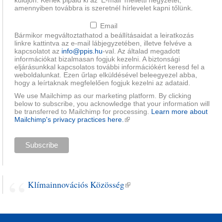
küldjön. Kérlek pipáld ki az 'E-mail' melletti négyzetet,
amennyiben továbbra is szeretnél hírlevelet kapni tőlünk.
Email
Bármikor megváltoztathatod a beállításaidat a leiratkozás
linkre kattintva az e-mail lábjegyzetében, illetve felvéve a
kapcsolatot az
info@ppis.hu
-val. Az általad megadott
információkat bizalmasan fogjuk kezelni. A biztonsági
eljárásunkkal kapcsolatos további információkért keresd fel a
weboldalunkat. Ezen űrlap elküldésével beleegyezel abba,
hogy a leírtaknak megfelelően fogjuk kezelni az adataid.
We use Mailchimp as our marketing platform. By clicking
below to subscribe, you acknowledge that your information will
be transferred to Mailchimp for processing.
Learn more about
Mailchimp's privacy practices here.
(külső hivatkozás)
Klímainnovációs Közösség
(külső hivatkozás)