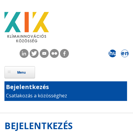
Ugrás a tartalomra
hu
en
Bejelentkezés
Csatlakozás a közösséghez
BEJELENTKEZÉS