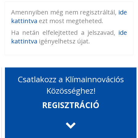
Amennyiben még nem regisztráltál,
ide
kattintva
ezt most megteheted.
Ha netán elfelejtetted a jelszavad,
ide
kattintva
igényelhetsz újat.
Csatlakozz a Klímainnovációs
Közösséghez!
REGISZTRÁCIÓ