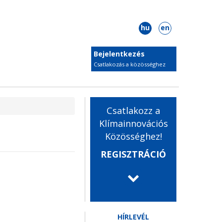
hu
en
Bejelentkezés
Csatlakozás a közösséghez
Csatlakozz a
Klímainnovációs
Közösséghez!
REGISZTRÁCIÓ
HÍRLEVÉL