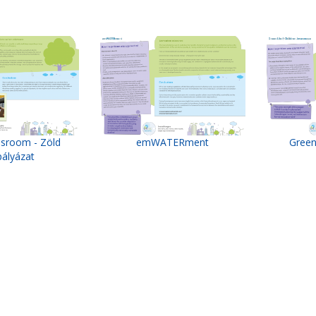
ssroom - Zöld
emWATERment
Green
pályázat