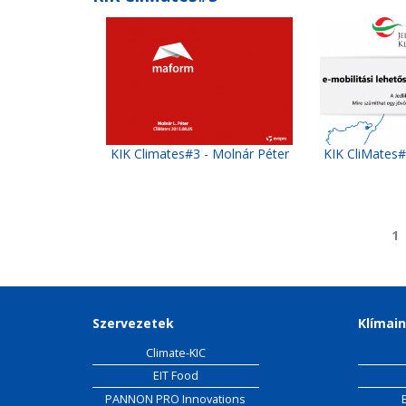
KIK Climates#3 - Molnár Péter
KIK CliMates
Oldalak
1
Szervezetek
Klímain
Climate-KIC
EIT Food
PANNON PRO Innovations