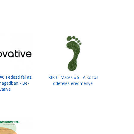
#6 Fedezd fel az
KIK CliMates #6 - A közös
magadban - Be-
ötletelés eredményei
vative