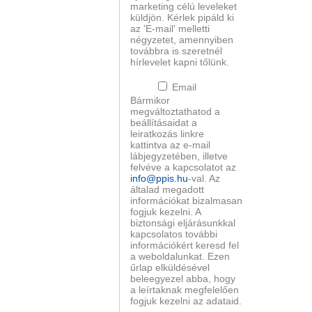
marketing célú leveleket
küldjön. Kérlek pipáld ki
az 'E-mail' melletti
négyzetet, amennyiben
továbbra is szeretnél
hírlevelet kapni tőlünk.
Email
Bármikor
megváltoztathatod a
beállításaidat a
leiratkozás linkre
kattintva az e-mail
lábjegyzetében, illetve
felvéve a kapcsolatot az
info@ppis.hu
-val. Az
általad megadott
információkat bizalmasan
fogjuk kezelni. A
biztonsági eljárásunkkal
kapcsolatos további
információkért keresd fel
a weboldalunkat. Ezen
űrlap elküldésével
beleegyezel abba, hogy
a leírtaknak megfelelően
fogjuk kezelni az adataid.