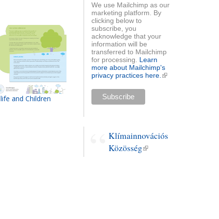
We use Mailchimp as our
marketing platform. By
clicking below to
subscribe, you
acknowledge that your
information will be
transferred to Mailchimp
for processing.
Learn
more about Mailchimp's
privacy practices here.
(külső
hivatkozás)
life and Children
Klímainnovációs
Közösség
(külső
hivatkozás)