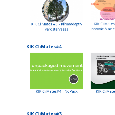
KIK CliMates
KIK CliMates #5 - Klímaadaptív
innováció az 
várostervezés
KIK CliMates#4
KIK CliMates#4 - NoPack
KIK CliMates
KIK CliMates#3