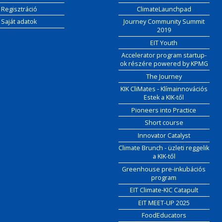
Regisztráció
ClimateLaunchpad
Saját adatok
Journey Community Summit
2019
EIT Youth
Accelerator program startup-
ok részére powered by KPMG
The Journey
KIK CliMates - Klímainnovációs
Estek a KIK-től
Pioneers into Practice
Short course
Innovator Catalyst
Climate Brunch - üzleti reggelik
a KIK-től
Greenhouse pre-inkubációs
program
EIT Climate-KIC Catapult
EIT MEET-UP 2025
FoodEducators