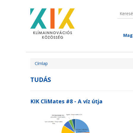
Ugrás a tartalomra
Keresé
Keres
Mag
Jelenlegi hely
Címlap
TUDÁS
KIK CliMates #8 - A víz útja