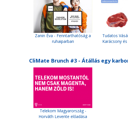
Zanin Éva - Fenntarthatóság a
Tudatos Vásár
ruhaiparban
Karácsony és
CliMate Brunch #3 - Átállás egy kar
Telekom Magyarország -
Horváth Levente előadása