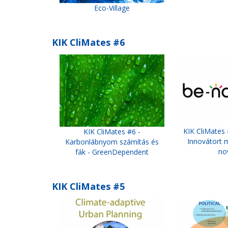
Eco-Village
KIK CliMates #6
KIK CliMates 
KIK CliMates #6 -
Innovátort 
Karbonlábnyom számítás és
no
fák - GreenDependent
KIK CliMates #5