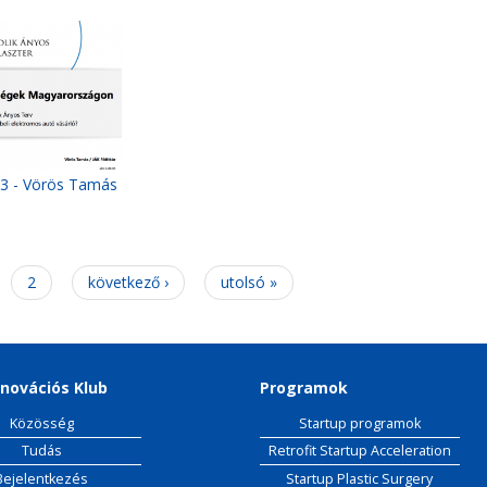
#3 - Vörös Tamás
2
következő ›
utolsó »
novációs Klub
Programok
Közösség
Startup programok
Tudás
Retrofit Startup Acceleration
Bejelentkezés
Startup Plastic Surgery