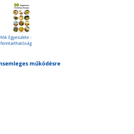
lók Egyesülete -
 fenntarthatóság
bonsemleges működésre