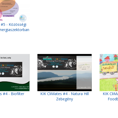
 #5 - Közösségi
energiaszektorban
 #4 - Biofilter
KIK CliMates #4 - Natura Hill
KIK CliM
Zebegény
Foodb