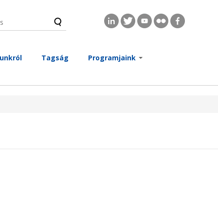
s
és űrlap
unkról
Tagság
Programjaink