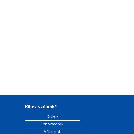
Kihez szólunk?
Diákok
Innovátorok
Vállalatok