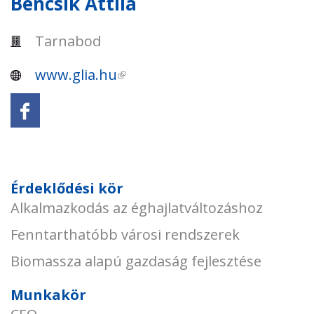
Bencsik Attila
Tarnabod
www.glia.hu
(külső hivatkozás)
Érdeklődési kör
Alkalmazkodás az éghajlatváltozáshoz
Fenntarthatóbb városi rendszerek
Biomassza alapú gazdaság fejlesztése
Munkakör