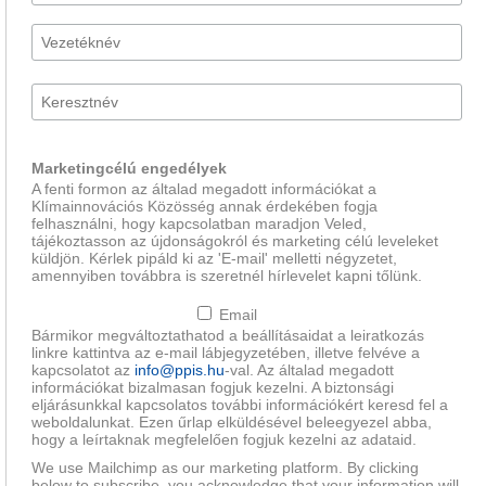
Marketingcélú engedélyek
A fenti formon az általad megadott információkat a
Klímainnovációs Közösség annak érdekében fogja
felhasználni, hogy kapcsolatban maradjon Veled,
tájékoztasson az újdonságokról és marketing célú leveleket
küldjön. Kérlek pipáld ki az 'E-mail' melletti négyzetet,
amennyiben továbbra is szeretnél hírlevelet kapni tőlünk.
Email
Bármikor megváltoztathatod a beállításaidat a leiratkozás
linkre kattintva az e-mail lábjegyzetében, illetve felvéve a
kapcsolatot az
info@ppis.hu
-val. Az általad megadott
információkat bizalmasan fogjuk kezelni. A biztonsági
eljárásunkkal kapcsolatos további információkért keresd fel a
weboldalunkat. Ezen űrlap elküldésével beleegyezel abba,
hogy a leírtaknak megfelelően fogjuk kezelni az adataid.
We use Mailchimp as our marketing platform. By clicking
below to subscribe, you acknowledge that your information will