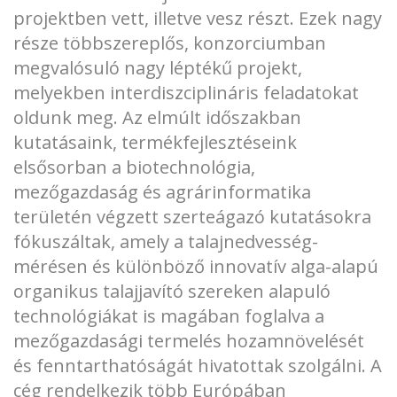
projektben vett, illetve vesz részt. Ezek nagy
része többszereplős, konzorciumban
megvalósuló nagy léptékű projekt,
melyekben interdiszciplináris feladatokat
oldunk meg. Az elmúlt időszakban
kutatásaink, termékfejlesztéseink
elsősorban a biotechnológia,
mezőgazdaság és agrárinformatika
területén végzett szerteágazó kutatásokra
fókuszáltak, amely a talajnedvesség-
mérésen és különböző innovatív alga-alapú
organikus talajjavító szereken alapuló
technológiákat is magában foglalva a
mezőgazdasági termelés hozamnövelését
és fenntarthatóságát hivatottak szolgálni. A
cég rendelkezik több Európában