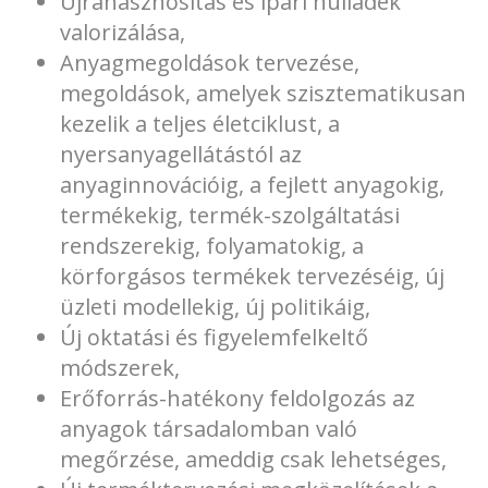
Újrahasznosítás és ipari hulladék
valorizálása,
Anyagmegoldások tervezése,
megoldások, amelyek szisztematikusan
kezelik a teljes életciklust, a
nyersanyagellátástól az
anyaginnovációig, a fejlett anyagokig,
termékekig, termék-szolgáltatási
rendszerekig, folyamatokig, a
körforgásos termékek tervezéséig, új
üzleti modellekig, új politikáig,
Új oktatási és figyelemfelkeltő
módszerek,
Erőforrás-hatékony feldolgozás az
anyagok társadalomban való
megőrzése, ameddig csak lehetséges,