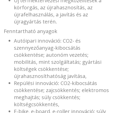
Új terméktervezési megközelítések a
körforgás, az újrahasznosítás, az
újrafelhasználás, a javítás és az
újragyártás terén.
Fenntartható anyagok
Autóipari innováció: CO2- és
szennyezőanyag-kibocsátás
csökkentése; autonóm vezetés;
mobilitás, mint szolgáltatás; gyártási
költségek csökkentése;
újrahasznosíthatóság javítása,
Repülési innováció: CO2-kibocsátás
csökkentése; zajcsökkentés; elektromos
meghajtás; súly csökkentés;
költségcsökkentés,
E-bike, e-board, e-roller innováció: súly