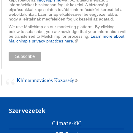
kapcsolatot az
info@ppis.hu
-val. Az általad megadott
információkat bizalmasan fogjuk kezelni. A biztonsági
eljárásunkkal kapcsolatos további információkért keresd fel a
weboldalunkat. Ezen űrlap elküldésével beleegyezel abba,
hogy a leírtaknak megfelelően fogjuk kezelni az adataid.
We use Mailchimp as our marketing platform. By clicking
below to subscribe, you acknowledge that your information will
be transferred to Mailchimp for processing.
Learn more about
Mailchimp's privacy practices here.
(külső hivatkozás)
Klímainnovációs Közösség
(külső hivatkozás)
Szervezetek
Climate-KIC