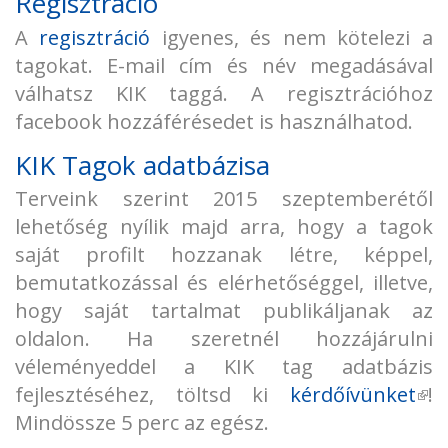
Regisztráció
A
regisztráció
igyenes, és nem kötelezi a
tagokat. E-mail cím és név megadásával
válhatsz KIK taggá. A regisztrációhoz
facebook hozzáférésedet is használhatod.
KIK Tagok adatbázisa
Terveink szerint 2015 szeptemberétől
lehetőség nyílik majd arra, hogy a tagok
saját profilt hozzanak létre, képpel,
bemutatkozással és elérhetőséggel, illetve,
hogy saját tartalmat publikáljanak az
oldalon. Ha szeretnél hozzájárulni
véleményeddel a KIK tag adatbázis
fejlesztéséhez, töltsd ki
kérdőívünket
(kü
!
Mindössze 5 perc az egész.
hiv