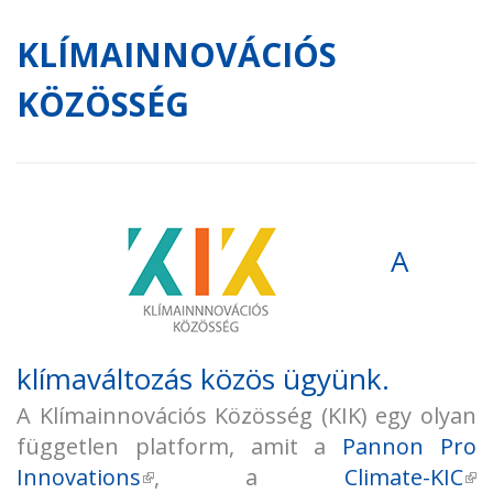
KLÍMAINNOVÁCIÓS
KÖZÖSSÉG
A
klímaváltozás közös ügyünk.
A Klímainnovációs Közösség (KIK) egy olyan
független platform, amit a
Pannon Pro
Innovations
(külső hivatkozás)
, a
Climate-KIC
(k