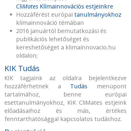
Cli
Mates
Klímainnovációs estjeinkre
Hozzáférést európai
tanulmányokhoz
klímainnováció témában
2016 januártól bemutatkozási és
publikációs lehetőséget és
kereshetőséget a klimainnovacio.hu
oldalon;
KIK Tudás
KIK tagjaink az oldalra bejelentkezve
hozzáférhetnek a
Tudás
menüpont
tartalmához, benne európai
esettanulmányokhoz, KIK CliMates estjeink
előadásaihoz és más, értékes
fenntarthatósággal kapcsolatos tudáshoz.