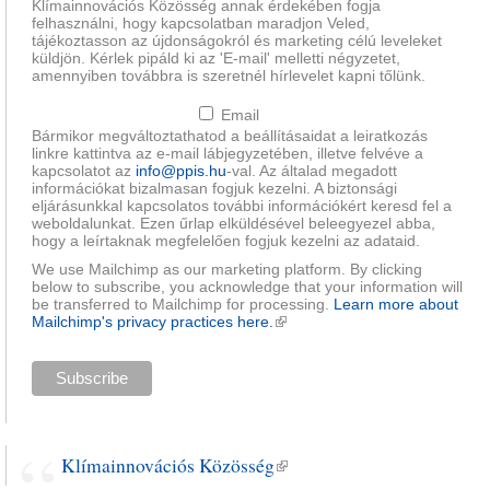
Klímainnovációs Közösség annak érdekében fogja
felhasználni, hogy kapcsolatban maradjon Veled,
tájékoztasson az újdonságokról és marketing célú leveleket
küldjön. Kérlek pipáld ki az 'E-mail' melletti négyzetet,
amennyiben továbbra is szeretnél hírlevelet kapni tőlünk.
Email
Bármikor megváltoztathatod a beállításaidat a leiratkozás
linkre kattintva az e-mail lábjegyzetében, illetve felvéve a
kapcsolatot az
info@ppis.hu
-val. Az általad megadott
információkat bizalmasan fogjuk kezelni. A biztonsági
eljárásunkkal kapcsolatos további információkért keresd fel a
weboldalunkat. Ezen űrlap elküldésével beleegyezel abba,
hogy a leírtaknak megfelelően fogjuk kezelni az adataid.
We use Mailchimp as our marketing platform. By clicking
below to subscribe, you acknowledge that your information will
be transferred to Mailchimp for processing.
Learn more about
Mailchimp's privacy practices here.
(külső hivatkozás)
Klímainnovációs Közösség
(külső hivatkozás)