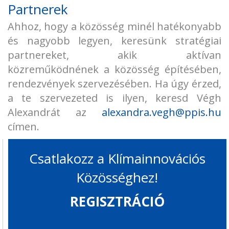
Partnerek
Ahhoz, hogy a közösség minél hatékonyabb
és nagyobb legyen, keresünk stratégiai
partnereket, akik aktívan
közreműködnének a közösség építésében,
rendezvények szervezésében. Ha úgy érzed,
a te szervezeted is ilyen, keresd Végh
Alexandrát az
alexandra.vegh@ppis.hu
címen.
Csatlakozz a Klímainnovációs
Közösséghez!
REGISZTRÁCIÓ