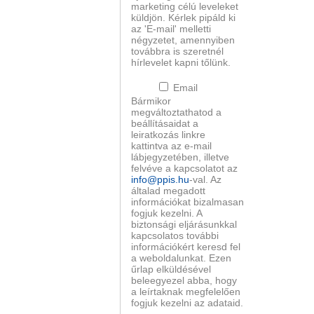
marketing célú leveleket
küldjön. Kérlek pipáld ki
az 'E-mail' melletti
négyzetet, amennyiben
továbbra is szeretnél
hírlevelet kapni tőlünk.
Email
Bármikor
megváltoztathatod a
beállításaidat a
leiratkozás linkre
kattintva az e-mail
lábjegyzetében, illetve
felvéve a kapcsolatot az
info@ppis.hu
-val. Az
általad megadott
információkat bizalmasan
fogjuk kezelni. A
biztonsági eljárásunkkal
kapcsolatos további
információkért keresd fel
a weboldalunkat. Ezen
űrlap elküldésével
beleegyezel abba, hogy
a leírtaknak megfelelően
fogjuk kezelni az adataid.