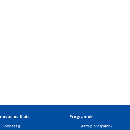
novációs Klub
Programok
Közösség
Startup programok