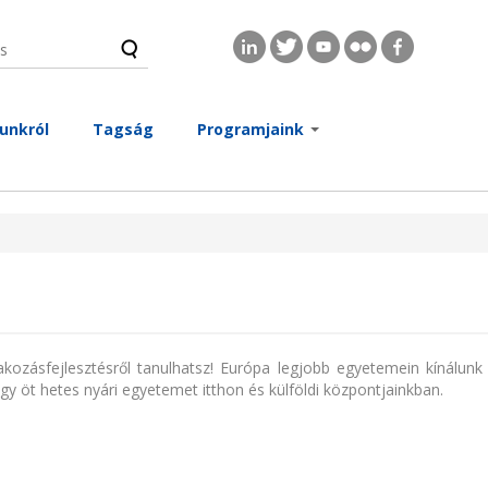
s
és űrlap
unkról
Tagság
Programjaink
kozásfejlesztésről tanulhatsz! Európa legjobb egyetemein kínálun
gy öt hetes nyári egyetemet itthon és külföldi központjainkban.
ozás)