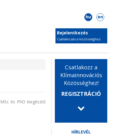
hu
en
Bejelentkezés
Csatlakozás a közösséghez
Csatlakozz a
Klímainnovációs
Közösséghez!
REGISZTRÁCIÓ
k MSc és PhD kiegésztő
HÍRLEVÉL