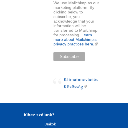
We use Mailchimp as our
marketing platform. By
clicking below to
subscribe, you
acknowledge that your
information will be
transferred to Mailchimp
for processing.
Learn
more about Mailchimp's
privacy practices here.
(külső
hivatkozás)
Klímainnovációs
Közösség
(külső
hivatkozás)
Kihez szólunk?
Diákok