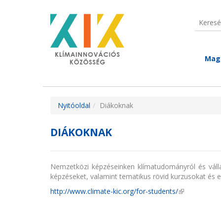
Ugrás a tartalomra
Keresé
Keres
Mag
Jelenlegi hely
Nyitóoldal
Diákoknak
DIÁKOKNAK
Nemzetközi képzéseinken klímatudományról és válla
képzéseket, valamint tematikus rövid kurzusokat és e
http://www.climate-kic.org/for-students/
(külső hivatk