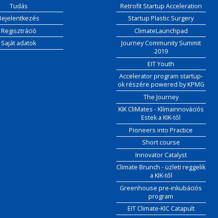
Tudás
Retrofit Startup Acceleration
Bejelentkezés
Startup Plastic Surgery
Regisztráció
ClimateLaunchpad
Saját adatok
Journey Community Summit
2019
EIT Youth
Accelerator program startup-
ok részére powered by KPMG
The Journey
KIK CliMates - Klímainnovációs
Estek a KIK-től
Pioneers into Practice
Short course
Innovator Catalyst
Climate Brunch - üzleti reggelik
a KIK-től
Greenhouse pre-inkubációs
program
EIT Climate-KIC Catapult