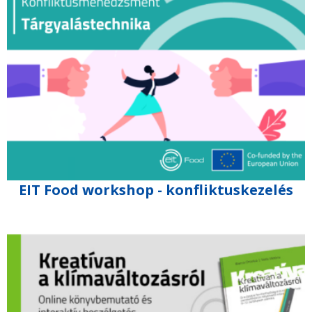
EIT Food workshop - konfliktuskezelés