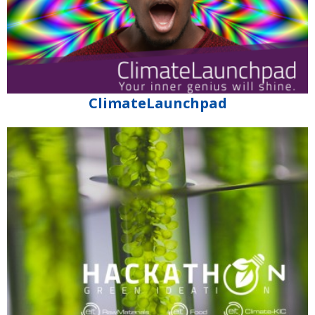
ClimateLaunchpad