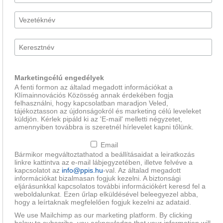
Marketingcélú engedélyek
A fenti formon az általad megadott információkat a
Klímainnovációs Közösség annak érdekében fogja
felhasználni, hogy kapcsolatban maradjon Veled,
tájékoztasson az újdonságokról és marketing célú leveleket
küldjön. Kérlek pipáld ki az 'E-mail' melletti négyzetet,
amennyiben továbbra is szeretnél hírlevelet kapni tőlünk.
Email
Bármikor megváltoztathatod a beállításaidat a leiratkozás
linkre kattintva az e-mail lábjegyzetében, illetve felvéve a
kapcsolatot az
info@ppis.hu
-val. Az általad megadott
információkat bizalmasan fogjuk kezelni. A biztonsági
eljárásunkkal kapcsolatos további információkért keresd fel a
weboldalunkat. Ezen űrlap elküldésével beleegyezel abba,
hogy a leírtaknak megfelelően fogjuk kezelni az adataid.
We use Mailchimp as our marketing platform. By clicking
below to subscribe, you acknowledge that your information will