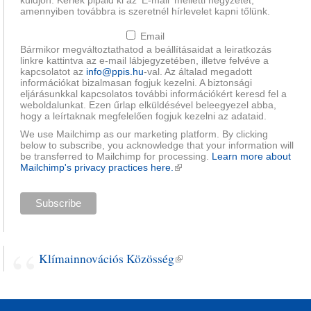
küldjön. Kérlek pipáld ki az 'E-mail' melletti négyzetet,
amennyiben továbbra is szeretnél hírlevelet kapni tőlünk.
Email
Bármikor megváltoztathatod a beállításaidat a leiratkozás
linkre kattintva az e-mail lábjegyzetében, illetve felvéve a
kapcsolatot az
info@ppis.hu
-val. Az általad megadott
információkat bizalmasan fogjuk kezelni. A biztonsági
eljárásunkkal kapcsolatos további információkért keresd fel a
weboldalunkat. Ezen űrlap elküldésével beleegyezel abba,
hogy a leírtaknak megfelelően fogjuk kezelni az adataid.
We use Mailchimp as our marketing platform. By clicking
below to subscribe, you acknowledge that your information will
be transferred to Mailchimp for processing.
Learn more about
Mailchimp's privacy practices here.
(külső hivatkozás)
Klímainnovációs Közösség
(külső hivatkozás)