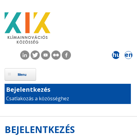
Ugrás a tartalomra
hu
en
Bejelentkezés
Csatlakozás a közösséghez
BEJELENTKEZÉS