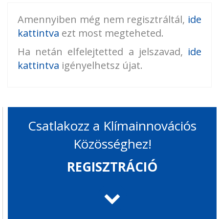
Amennyiben még nem regisztráltál,
ide
kattintva
ezt most megteheted.
Ha netán elfelejtetted a jelszavad,
ide
kattintva
igényelhetsz újat.
Csatlakozz a Klímainnovációs
Közösséghez!
REGISZTRÁCIÓ